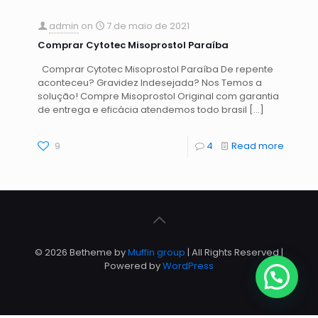
admin
on
7 de maio de 2021
Comprar Cytotec Misoprostol Paraíba
Comprar Cytotec Misoprostol Paraíba De repente
aconteceu? Gravidez Indesejada? Nos Temos a
solução! Compre Misoprostol Original com garantia
de entrega e eficácia atendemos todo brasil
[…]
9
4
Read more
© 2026 Betheme by
Muffin group
| All Rights Reserved |
Powered by
WordPress