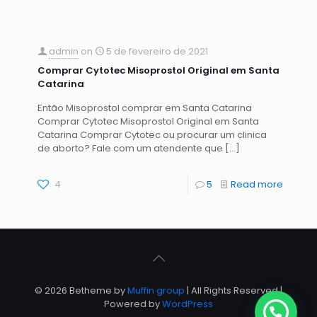
admin
on
5 de fevereiro de 2021
Comprar Cytotec Misoprostol Original em Santa
Catarina
Então Misoprostol comprar em Santa Catarina
Comprar Cytotec Misoprostol Original em Santa
Catarina Comprar Cytotec ou procurar um clinica
de aborto? Fale com um atendente que
[…]
4
5
Read more
© 2026 Betheme by
Muffin group
| All Rights Reserved |
Powered by
WordPress