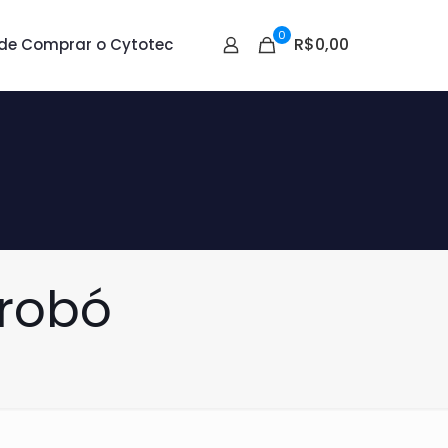
0
R$0,00
de Comprar o Cytotec
robó