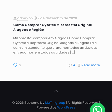
admin
on
9 de dezembro de 2020
Como Comprar Cytotec Misoprostol Original
Alagoas e Região
Misoprostol comprar em Alagoas Como Comprar
Cytotec Misoprostol Original Alagoas e Região Fale
com um atendente que tiraremos todas as duvidas
entregamos em todas as cidades
[…]
2
4
Read more
© 2026 Betheme by
Muffin group
| All Rights Reserved |
Powered by
WordPress