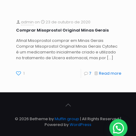
admin
on
23 de outubro de 2020
Comprar Misoprostol Original Minas Gerais
Afinal Misoprostol comprar em Minas Gerais
Comprar Misoprostol Original Minas Gerais Cytotec
é um medicamento inicialmente criado e utilizado
no tratamento de Ulcera estomacal, mas por
[…]
1
7
Read more
© 2026 Betheme by
Muffin group
| All Rights Reserved |
Powered by
WordPress