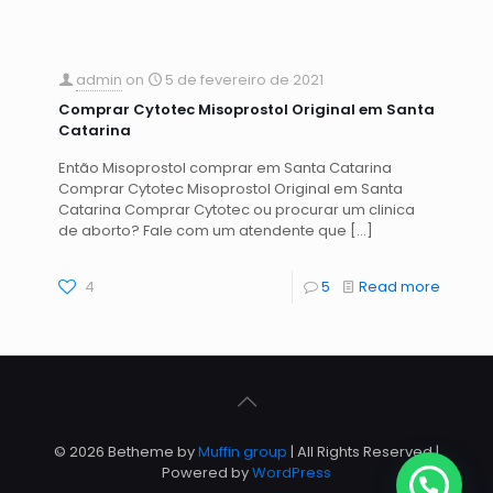
admin
on
5 de fevereiro de 2021
Comprar Cytotec Misoprostol Original em Santa
Catarina
Então Misoprostol comprar em Santa Catarina
Comprar Cytotec Misoprostol Original em Santa
Catarina Comprar Cytotec ou procurar um clinica
de aborto? Fale com um atendente que
[…]
4
5
Read more
© 2026 Betheme by
Muffin group
| All Rights Reserved |
Powered by
WordPress