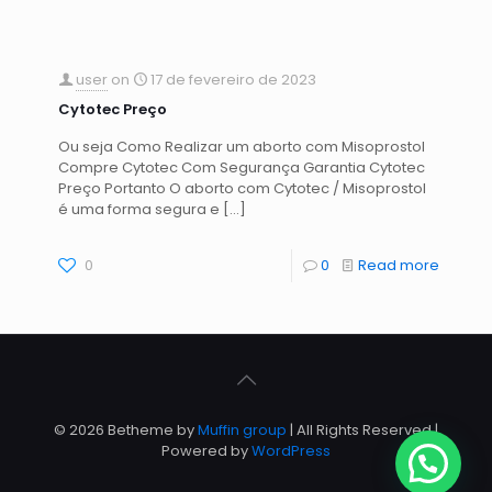
user
on
17 de fevereiro de 2023
Cytotec Preço
Ou seja Como Realizar um aborto com Misoprostol
Compre Cytotec Com Segurança Garantia Cytotec
Preço Portanto O aborto com Cytotec / Misoprostol
é uma forma segura e
[…]
0
0
Read more
© 2026 Betheme by
Muffin group
| All Rights Reserved |
Powered by
WordPress