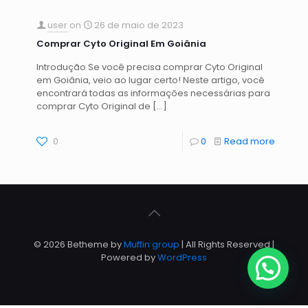
user
on
26 de maio de 2023
Comprar Cyto Original Em Goiânia
Introdução Se você precisa comprar Cyto Original
em Goiânia, veio ao lugar certo! Neste artigo, você
encontrará todas as informações necessárias para
comprar Cyto Original de
[…]
0
0
Read more
© 2026 Betheme by
Muffin group
| All Rights Reserved |
Powered by
WordPress