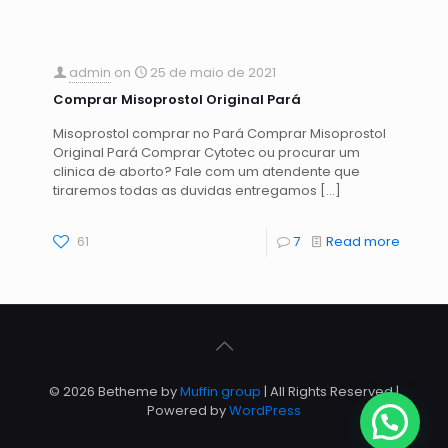
admin
on
25 de maio de 2021
Comprar Misoprostol Original Pará
Misoprostol comprar no Pará Comprar Misoprostol
Original Pará Comprar Cytotec ou procurar um
clinica de aborto? Fale com um atendente que
tiraremos todas as duvidas entregamos
[…]
61
7
Read more
© 2026 Betheme by
Muffin group
| All Rights Reserved |
Powered by
WordPress