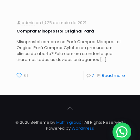
admin
on
25 de maio de 2021
Comprar Misoprostol Original Pará
Misoprostol comprar no Pará Comprar Misoprostol
Original Pará Comprar Cytotec ou procurar um
clinica de aborto? Fale com um atendente que
tiraremos todas as duvidas entregamos
[…]
61
7
Read more
© 2026 Betheme by
Muffin group
| All Rights Reserved |
Powered by
WordPress