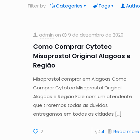
Filter by
Categories
Tags
Autho
admin
on
9 de dezembro de 2020
Como Comprar Cytotec
Misoprostol Original Alagoas e
Região
Misoprostol comprar em Alagoas Como
Comprar Cytotec Misoprostol Original
Alagoas e Região Fale com um atendente
que tiraremos todas as duvidas
entregamos em todas as cidades
[…]
2
4
Read more