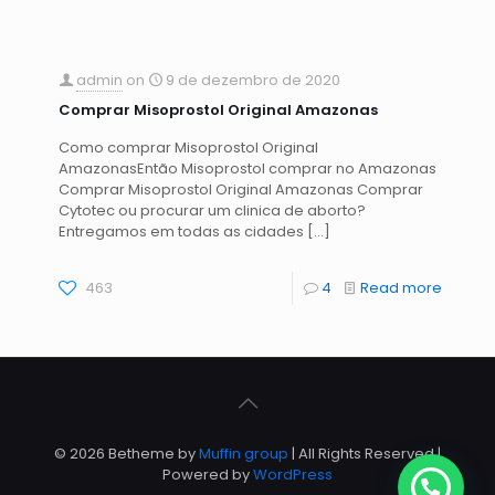
admin
on
9 de dezembro de 2020
Comprar Misoprostol Original Amazonas
Como comprar Misoprostol Original
AmazonasEntão Misoprostol comprar no Amazonas
Comprar Misoprostol Original Amazonas Comprar
Cytotec ou procurar um clinica de aborto?
Entregamos em todas as cidades
[…]
463
4
Read more
© 2026 Betheme by
Muffin group
| All Rights Reserved |
Powered by
WordPress