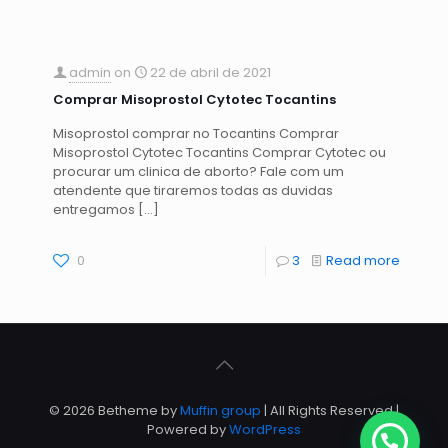
admin
on
22 de abril de 2021
Comprar Misoprostol Cytotec Tocantins
Misoprostol comprar no Tocantins Comprar
Misoprostol Cytotec Tocantins Comprar Cytotec ou
procurar um clinica de aborto? Fale com um
atendente que tiraremos todas as duvidas
entregamos
[…]
0
3
Read more
© 2026 Betheme by
Muffin group
| All Rights Reserved |
Powered by
WordPress