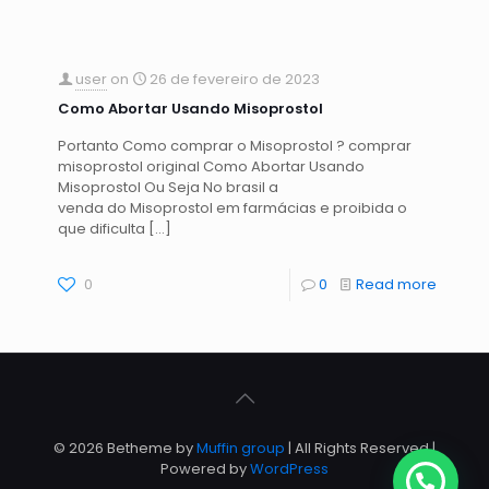
user
on
26 de fevereiro de 2023
Como Abortar Usando Misoprostol
Portanto Como comprar o Misoprostol ? comprar
misoprostol original Como Abortar Usando
Misoprostol Ou Seja No brasil a
venda do Misoprostol em farmácias e proibida o
que dificulta
[…]
0
0
Read more
© 2026 Betheme by
Muffin group
| All Rights Reserved |
Powered by
WordPress