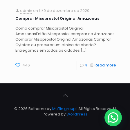
admin
on
9 de dezembro de 2020
Comprar Misoprostol Original Amazonas
Como comprar Misoprostol Original
AmazonasEntão Misoprostol comprar no Amazonas
Comprar Misoprostol Original Amazonas Comprar
Cytotec ou procurar um clinica de aborto?
Entregamos em todas as cidades
[…]
446
4
Read more
© 2026 Betheme by
Muffin group
| All Rights Reserved |
Powered by
WordPress