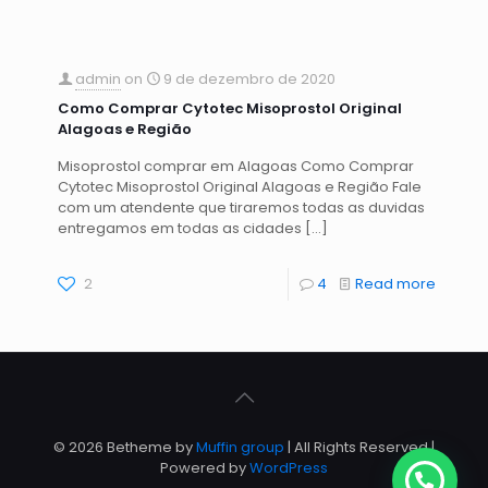
admin
on
9 de dezembro de 2020
Como Comprar Cytotec Misoprostol Original
Alagoas e Região
Misoprostol comprar em Alagoas Como Comprar
Cytotec Misoprostol Original Alagoas e Região Fale
com um atendente que tiraremos todas as duvidas
entregamos em todas as cidades
[…]
2
4
Read more
© 2026 Betheme by
Muffin group
| All Rights Reserved |
Powered by
WordPress