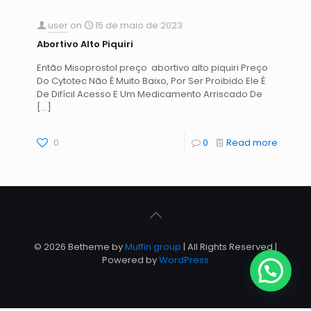
user
on
15 de maio de 2023
Abortivo Alto Piquiri
Então Misoprostol preço abortivo alto piquiri Preço
Do Cytotec Não É Muito Baixo, Por Ser Proibido Ele É
De Difícil Acesso E Um Medicamento Arriscado De
[…]
0
0
Read more
© 2026 Betheme by
Muffin group
| All Rights Reserved |
Powered by
WordPress