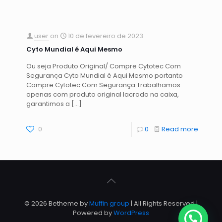
user
on
10 de fevereiro de 2023
Cyto Mundial é Aqui Mesmo
Ou seja Produto Original/ Compre Cytotec Com
Segurança Cyto Mundial é Aqui Mesmo portanto
Compre Cytotec Com Segurança Trabalhamos
apenas com produto original lacrado na caixa,
garantimos a
[…]
0
0
Read more
© 2026 Betheme by
Muffin group
| All Rights Reserved |
Powered by
WordPress