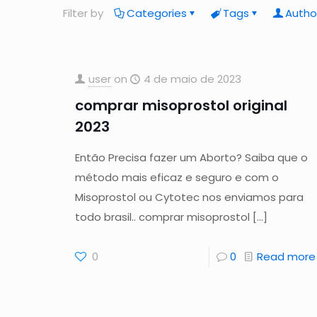
Filter by
Categories
Tags
Autho
user
on
4 de maio de 2023
comprar misoprostol original
2023
Então Precisa fazer um Aborto? Saiba que o
método mais eficaz e seguro e com o
Misoprostol ou Cytotec nos enviamos para
todo brasil.. comprar misoprostol
[…]
0
0
Read more