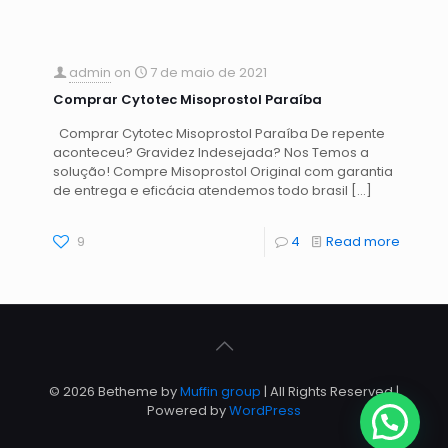
admin
on
7 de maio de 2021
Comprar Cytotec Misoprostol Paraíba
Comprar Cytotec Misoprostol Paraíba De repente
aconteceu? Gravidez Indesejada? Nos Temos a
solução! Compre Misoprostol Original com garantia
de entrega e eficácia atendemos todo brasil
[…]
9
4
Read more
© 2026 Betheme by
Muffin group
| All Rights Reserved |
Powered by
WordPress