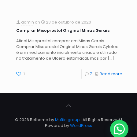
admin
on
23 de outubro de 2020
Comprar Misoprostol Original Minas Gerais
Afinal Misoprostol comprar em Minas Gerais
Comprar Misoprostol Original Minas Gerais Cytotec
é um medicamento inicialmente criado e utilizado
no tratamento de Ulcera estomacal, mas por
[…]
1
7
Read more
© 2026 Betheme by
Muffin group
| All Rights Reserved |
Powered by
WordPress