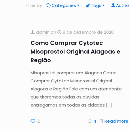
Filter by
Categories
Tags
Autho
admin
on
9 de dezembro de 2020
Como Comprar Cytotec
Misoprostol Original Alagoas e
Região
Misoprostol comprar em Alagoas Como
Comprar Cytotec Misoprostol Original
Alagoas e Região Fale com um atendente
que tiraremos todas as duvidas
entregamos em todas as cidades
[…]
2
4
Read more