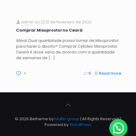
admin
on
10 de fevereiro de 2022
Comprar Misoprostol no Ceará
Afinal Qual quantidade posso tomar de Misoprostol
para fazer o aborto? Comprar Cytotec Misoprostol
Ceará A dose varia de acordo com a quantidade
de semanas de
[…]
4
5
Read more
© 2026 Betheme by
Muffin group
| All Rights Reserved |
Powered by
WordPress