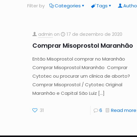
Filter by
Categories
Tags
Autho
admin
on
17 de dezembro de 2020
Comprar Misoprostol Maranhão
Então Misoprostol comprar no Maranhão
Comprar Misoprostol Maranhão Comprar
Cytotec ou procurar um clinica de aborto?
Comprar Misoprostol / Cytotec Original
Maranhão e Capital São Luiz
[…]
31
6
Read more