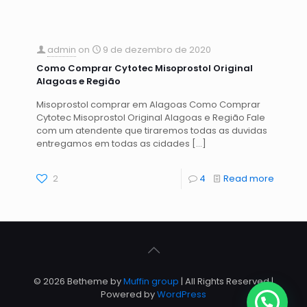
admin
on
9 de dezembro de 2020
Como Comprar Cytotec Misoprostol Original
Alagoas e Região
Misoprostol comprar em Alagoas Como Comprar
Cytotec Misoprostol Original Alagoas e Região Fale
com um atendente que tiraremos todas as duvidas
entregamos em todas as cidades
[…]
2
4
Read more
© 2026 Betheme by
Muffin group
| All Rights Reserved |
Powered by
WordPress