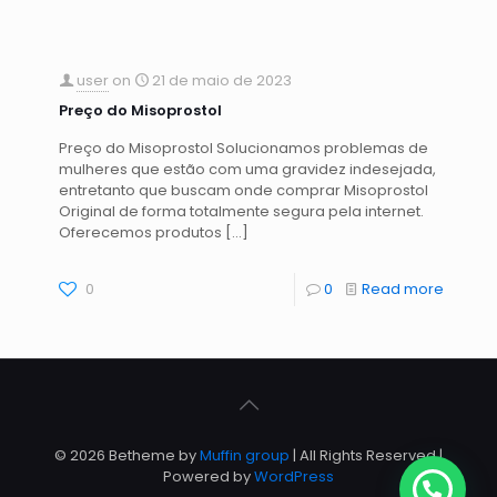
user
on
21 de maio de 2023
Preço do Misoprostol
Preço do Misoprostol Solucionamos problemas de
mulheres que estão com uma gravidez indesejada,
entretanto que buscam onde comprar Misoprostol
Original de forma totalmente segura pela internet.
Oferecemos produtos
[…]
0
0
Read more
© 2026 Betheme by
Muffin group
| All Rights Reserved |
Powered by
WordPress