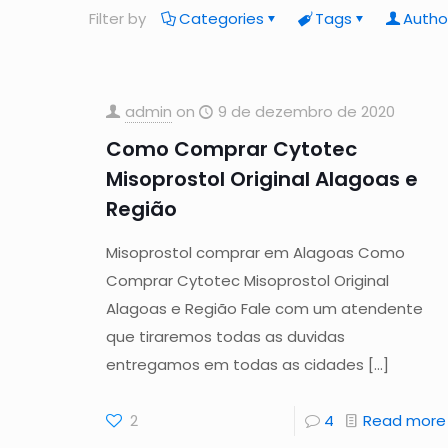
Filter by
Categories
Tags
Autho
admin
on
9 de dezembro de 2020
Como Comprar Cytotec
Misoprostol Original Alagoas e
Região
Misoprostol comprar em Alagoas Como
Comprar Cytotec Misoprostol Original
Alagoas e Região Fale com um atendente
que tiraremos todas as duvidas
entregamos em todas as cidades
[…]
2
4
Read more