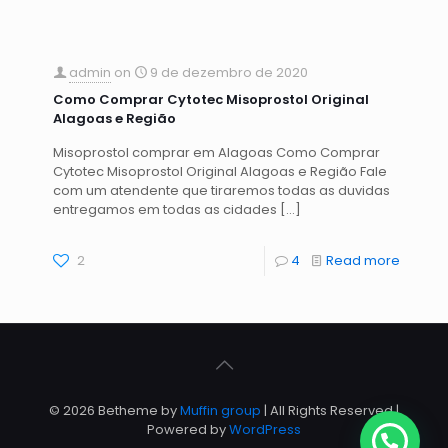
admin
on
9 de dezembro de 2020
Como Comprar Cytotec Misoprostol Original
Alagoas e Região
Misoprostol comprar em Alagoas Como Comprar
Cytotec Misoprostol Original Alagoas e Região Fale
com um atendente que tiraremos todas as duvidas
entregamos em todas as cidades
[…]
2
4
Read more
© 2026 Betheme by
Muffin group
| All Rights Reserved |
Powered by
WordPress