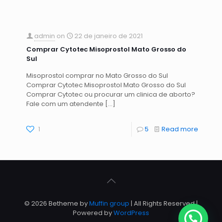
admin
on
22 de janeiro de 2021
Comprar Cytotec Misoprostol Mato Grosso do
Sul
Misoprostol comprar no Mato Grosso do Sul
Comprar Cytotec Misoprostol Mato Grosso do Sul
Comprar Cytotec ou procurar um clinica de aborto?
Fale com um atendente
[…]
1
5
Read more
© 2026 Betheme by
Muffin group
| All Rights Reserved |
Powered by
WordPress