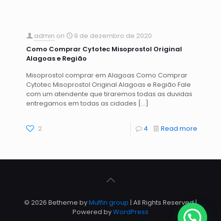
admin
on
9 de dezembro de 2020
Como Comprar Cytotec Misoprostol Original
Alagoas e Região
Misoprostol comprar em Alagoas Como Comprar
Cytotec Misoprostol Original Alagoas e Região Fale
com um atendente que tiraremos todas as duvidas
entregamos em todas as cidades
[…]
2
4
Read more
© 2026 Betheme by
Muffin group
| All Rights Reserved |
Powered by
WordPress