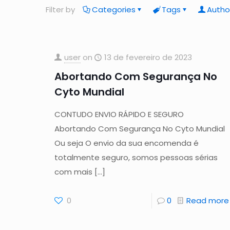
Filter by
Categories
Tags
Autho
user
on
13 de fevereiro de 2023
Abortando Com Segurança No
Cyto Mundial
CONTUDO ENVIO RÁPIDO E SEGURO
Abortando Com Segurança No Cyto Mundial
Ou seja O envio da sua encomenda é
totalmente seguro, somos pessoas sérias
com mais
[…]
0
0
Read more