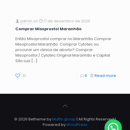
admin
on
17 de dezembro de 2020
Comprar Misoprostol Maranhão
Então Misoprostol comprar no Maranhão Comprar
Misoprostol Maranhão Comprar Cytotec ou
procurar um clinica de aborto? Comprar
Misoprostol / Cytotec Original Maranhão e Capital
São Luiz
[…]
31
6
Read more
© 2026 Betheme by
Muffin group
| All Rights Reserved |
Powered by
WordPress