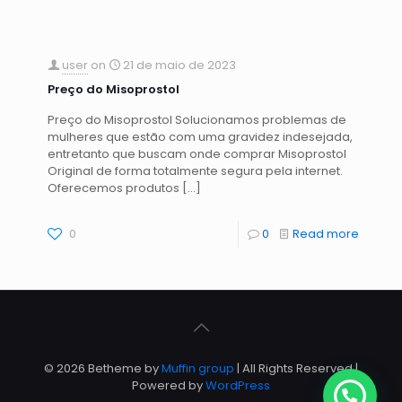
user
on
21 de maio de 2023
Preço do Misoprostol
Preço do Misoprostol Solucionamos problemas de
mulheres que estão com uma gravidez indesejada,
entretanto que buscam onde comprar Misoprostol
Original de forma totalmente segura pela internet.
Oferecemos produtos
[…]
0
0
Read more
© 2026 Betheme by
Muffin group
| All Rights Reserved |
Powered by
WordPress