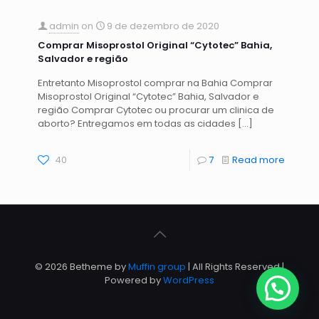
admin
on
9 de dezembro de 2020
Comprar Misoprostol Original “Cytotec” Bahia,
Salvador e região
Entretanto Misoprostol comprar na Bahia Comprar
Misoprostol Original “Cytotec” Bahia, Salvador e
região Comprar Cytotec ou procurar um clinica de
aborto? Entregamos em todas as cidades
[…]
40
7
Read more
© 2026 Betheme by
Muffin group
| All Rights Reserved |
Powered by
WordPress