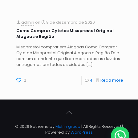
admin
on
9 de dezembro de 2020
Como Comprar Cytotec Misoprostol Original
Alagoas e Região
Misoprostol comprar em Alagoas Como Comprar
Cytotec Misoprostol Original Alagoas e Região Fale
com um atendente que tiraremos todas as duvidas
entregamos em todas as cidades
[…]
2
4
Read more
© 2026 Betheme by
Muffin group
| All Rights Reserved |
Powered by
WordPress