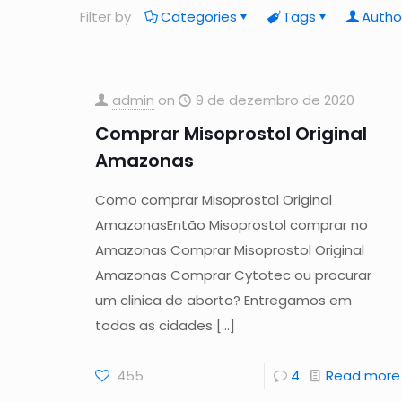
Filter by
Categories
Tags
Autho
admin
on
9 de dezembro de 2020
Comprar Misoprostol Original
Amazonas
Como comprar Misoprostol Original
AmazonasEntão Misoprostol comprar no
Amazonas Comprar Misoprostol Original
Amazonas Comprar Cytotec ou procurar
um clinica de aborto? Entregamos em
todas as cidades
[…]
455
4
Read more