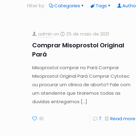
Filter by
Categories
Tags
Autho
admin
on
25 de maio de 2021
Comprar Misoprostol Original
Pará
Misoprostol comprar no Pará Comprar
Misoprostol Original Pará Comprar Cytotec
ou procurar um clinica de aborto? Fale com
um atendente que tiraremos todas as
duvidas entregamos
[…]
61
7
Read more