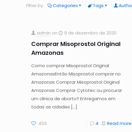
Filter by
Categories
Tags
Autho
admin
on
9 de dezembro de 2020
Comprar Misoprostol Original
Amazonas
Como comprar Misoprostol Original
AmazonasEntão Misoprostol comprar no
Amazonas Comprar Misoprostol Original
Amazonas Comprar Cytotec ou procurar
um clinica de aborto? Entregamos em
todas as cidades
[…]
455
4
Read more