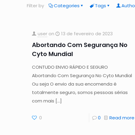
Filter by
Categories
Tags
Autho
user
on
13 de fevereiro de 2023
Abortando Com Segurança No
Cyto Mundial
CONTUDO ENVIO RÁPIDO E SEGURO
Abortando Com Segurança No Cyto Mundial
Ou seja O envio da sua encomenda é
totalmente seguro, somos pessoas sérias
com mais
[…]
0
0
Read more