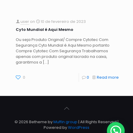
user
on
10 de fevereiro de 2023
Cyto Mundial é Aqui Mesmo
Ou seja Produto Original/ Compre Cytotec Com
Segurança Cyto Mundial é Aqui Mesmo portanto
Compre Cytotec Com Segurança Trabalhamos
apenas com produto original lacrado na caixa,
garantimos a
[…]
0
0
Read more
© 2026 Betheme by
Muffin group
| All Rights Reserved |
Powered by
WordPress