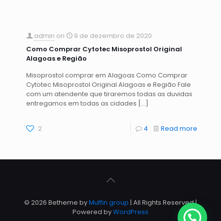
admin
on
9 de dezembro de 2020
Como Comprar Cytotec Misoprostol Original
Alagoas e Região
Misoprostol comprar em Alagoas Como Comprar
Cytotec Misoprostol Original Alagoas e Região Fale
com um atendente que tiraremos todas as duvidas
entregamos em todas as cidades
[…]
2
4
Read more
© 2026 Betheme by
Muffin group
| All Rights Reserved |
Powered by
WordPress