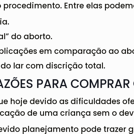
 procedimento. Entre elas podemo
ia.
l” do aborto.
plicações em comparação ao abor
 do lar com discrição total.
RAZÕES PARA COMPRAR
 hoje devido as dificuldades ofer
educação de uma criança sem o de
evido planejamento pode trazer g