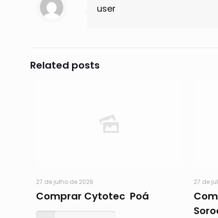
user
Related posts
27 de julho de 2026
27 de ju
Comprar Cytotec Poá
Comp
Soro