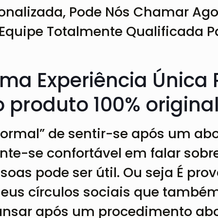
onalizada, Pode Nós Chamar Ago
quipe Totalmente Qualificada Pa
 Uma Experiência Única
 produto 100% origina
normal” de sentir-se após um abo
nte-se confortável em falar sobr
oas pode ser útil. Ou seja É pro
eus círculos sociais que também
cansar após um procedimento abo