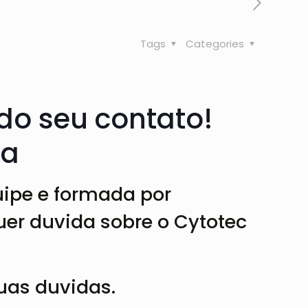
Tags
Categories
o seu contato!
ia
uipe
e formada por
uer duvida sobre o Cytotec
suas duvidas.