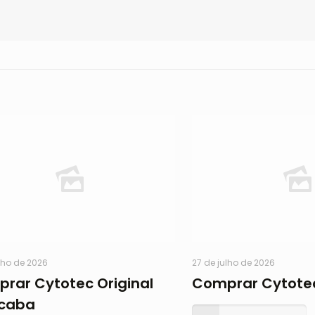
lho de 2026
27 de julho de 2026
rar Cytotec Original
Comprar Cytote
caba