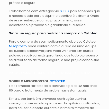
prática e segura.
Trabalhamos com entregas via
SEDEX
pois sabemos que
a necessidade para adquirir o abortivo é extrema. Onde
deve ser entregue com o prazo minimo, assim
adiantando o processo e garantindo sua saúde.
Sinta-se seguro para realizar a compra do Cytotec.
Para a compra de seu medicamento abortivo Cytotec
Misoprostol
você contará com o auxilio de uma equipe
de suporte disponível para você 24 horas. Em outras
palavras você vai está garantindo que todo o processo
seja realizado de forma segura, e não prejudicando sua
saúde.
PREOCUPAMOS COM A SAÚDE DE NOSSOS CLIENTES!
SOBRE O MISOPROSTOL
CYTOTEC
Este remédio foi testado e aprovado pela FDA nos anos
80 para o tratamento de problemas estomacais.
E mais, por também provocar contração uterina,
começou a ser usado apenas em hospitais qualificados,
para causar o aborto durante o primeiro trimestre de