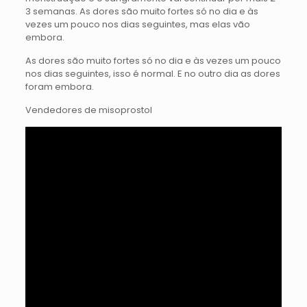
3 semanas. As dores são muito fortes só no dia e às
vezes um pouco nos dias seguintes, mas elas vão
embora.
As dores são muito fortes só no dia e às vezes um pouco
nos dias seguintes, isso é normal. E no outro dia as dores
foram embora.
Vendedores de misoprostol