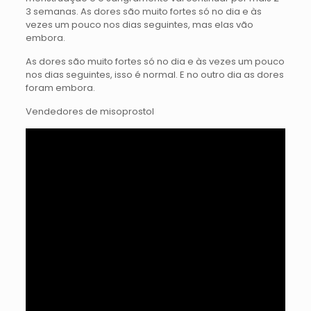
3 semanas. As dores são muito fortes só no dia e às
vezes um pouco nos dias seguintes, mas elas vão
embora.
As dores são muito fortes só no dia e às vezes um pouco
nos dias seguintes, isso é normal. E no outro dia as dores
foram embora.
Vendedores de misoprostol