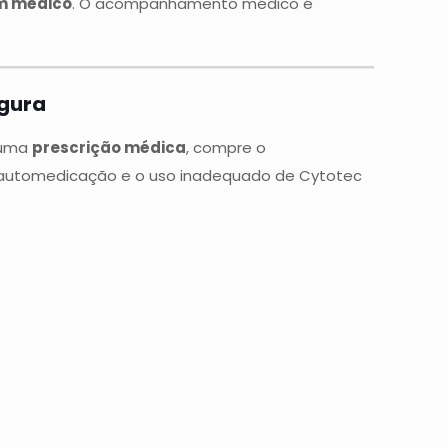
m médico
. O acompanhamento médico é
gura
a uma
prescrição médica
, compre o
utomedicação e o uso inadequado de Cytotec