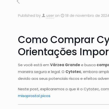
Published by
user
on
18 de novembro de 202
Como Comprar Cyt
Orientações Impor
Se você está em
Várzea Grande
e busca
compr
maneira segura e legal. O
Cytotec
, embora ampla
devido aos seus potenciais riscos e efeitos adver
Neste post, explicaremos o que é o Cytotec, co
misoprostol picos