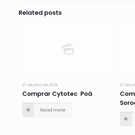
Related posts
27 de julho de 2026
27 de ju
Comprar Cytotec Poá
Comp
Soro
Read more