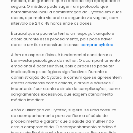
médica, que garantirá que a decisão seja apropriada e
segura. O médico pode sugerir um protocolo que
normalmente inclui a administração do Cytotec em duas
doses, a primeira via oral e a segunda via vaginal, com
intervalo de 24 a 48 horas entre as doses.
É crucial que a paciente tenha um espaço tranquilo e
apoio durante esse procedimento, pois pode haver
dores e um fluxo menstrual intenso.
comprar cytotec
Além do aspecto físico, é fundamental considerar o
bem-estar psicológico da mulher. O acompanhamento
emocional é aconselhável, pois o processo pode ter
implicações psicológicas significativas. Durante a
administração do Cytotec, é comum que se apresentem
efeitos colaterais como cólicas, diarreia e náuseas. É
importante ficar atenta a sinais de complicações, como
sangramentos excessivos, que exigem atendimento
médico imediato.
Após a utilização do Cytotec, sugere-se uma consulta
de acompanhamento para verificar a eficácia do
procedimento e garantir que a saúde da mulher não
esteja comprometida. O acompanhamento médico é
imprescindível durante todo o processo. Essa medida