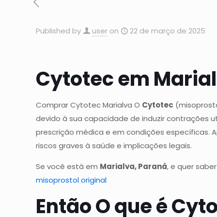
Published by
user
on
22 de março de 2025
Cytotec em Marial
Comprar Cytotec Marialva O
Cytotec
(misoprosto
devido à sua capacidade de induzir contrações ute
prescrição médica e em condições específicas. A
riscos graves à saúde e implicações legais.
Se você está em
Marialva, Paraná
, e quer sabe
misoprostol original
Então O que é Cyt