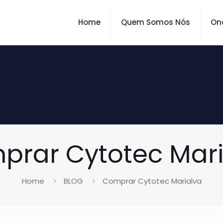
Home
Quem Somos Nós
On
prar Cytotec Mari
Home
BLOG
Comprar Cytotec Marialva