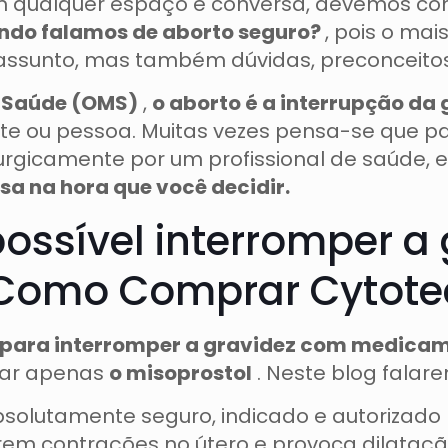
 em qualquer espaço e conversa, devemos c
ando falamos de aborto seguro?
, pois o ma
 assunto, mas também dúvidas, preconceito
 Saúde (OMS)
,
o aborto é a interrupção da
te ou pessoa. Muitas vezes pensa-se que pa
rgicamente por um profissional de saúde, em
sa na hora que você decidir.
ssível interromper a
Como Comprar Cytotec
 para interromper a gravidez com medica
sar apenas
o misoprostol
. Neste blog fala
solutamente seguro, indicado e autorizad
rem contrações no útero e provoca dilatação