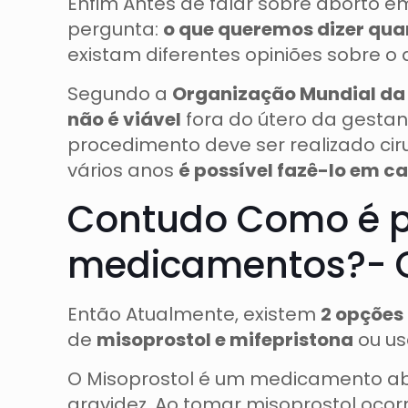
Enfim Antes de falar sobre aborto
pergunta:
o que queremos dizer qu
existam diferentes opiniões sobre o
Segundo a
Organização Mundial da
não é viável
fora do útero da gestan
procedimento deve ser realizado ciru
vários anos
é possível fazê-lo em ca
Contudo Como é po
medicamentos?- 
Então Atualmente, existem
2 opções
de
misoprostol e mifepristona
ou u
O Misoprostol é um medicamento ab
gravidez. Ao tomar misoprostol ocor