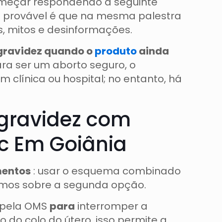
omeçar respondendo a seguinte
is provável é que na mesma palestra
s, mitos e desinformações.
 gravidez quando o
produto
ainda
ra ser um aborto seguro, o
 clínica ou hospital; no entanto, há
 gravidez com
 Em Goiânia
mentos
: usar o esquema combinado
remos sobre a segunda opção.
o pela OMS
para
interromper a
 do colo do útero, isso permite a